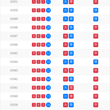
61951
1
5
5
11
大
单
中
61950
4
5
1
10
大
单
错
61949
7
1
4
12
大
单
错
61948
8
6
6
20
大
单
中
61947
0
8
7
15
大
双
中
61946
1
9
6
16
大
单
中
61945
9
3
1
13
小
双
中
61944
9
2
5
16
小
单
错
61943
8
9
5
22
大
双
中
61942
1
0
3
04
小
单
中
61941
6
3
1
10
大
双
中
61940
6
6
3
15
小
单
中
61939
3
8
5
16
大
单
中