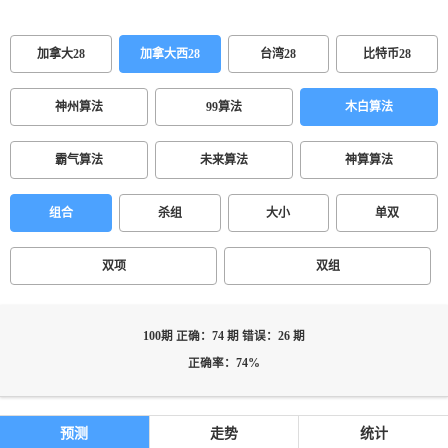
加拿大28
加拿大西28
台湾28
比特币28
神州算法
99算法
木白算法
霸气算法
未来算法
神算算法
组合
杀组
大小
单双
双项
双组
100期 正确：74 期 错误：26 期
正确率：74%
预测
走势
统计