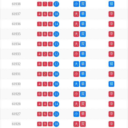
61938
3
7
7
17
小
双
错
61937
4
6
8
18
大
单
中
61936
5
3
6
14
大
单
中
61935
5
8
8
21
大
双
中
61934
6
1
8
15
大
双
中
61933
4
2
6
12
小
单
中
61932
8
1
3
12
大
单
错
61931
8
2
0
10
小
单
中
61930
4
5
1
10
大
单
错
61929
0
8
3
11
小
双
中
61928
4
4
6
14
大
双
中
61927
9
6
6
21
小
单
中
61926
9
9
0
18
大
双
中