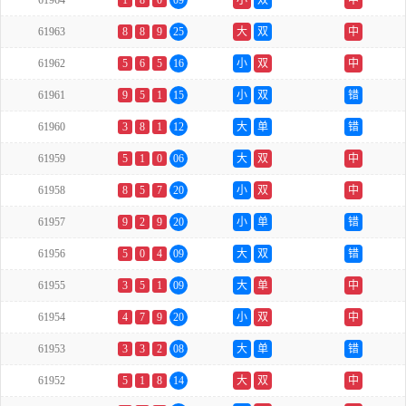
61964
1
8
0
09
小
双
中
61963
8
8
9
25
大
双
中
61962
5
6
5
16
小
双
中
61961
9
5
1
15
小
双
错
61960
3
8
1
12
大
单
错
61959
5
1
0
06
大
双
中
61958
8
5
7
20
小
双
中
61957
9
2
9
20
小
单
错
61956
5
0
4
09
大
双
错
61955
3
5
1
09
大
单
中
61954
4
7
9
20
小
双
中
61953
3
3
2
08
大
单
错
61952
5
1
8
14
大
双
中