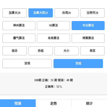
加拿大28
加拿大西28
台湾28
比特币28
神州算法
99算法
木白算法
霸气算法
未来算法
神算算法
组合
杀组
大小
单双
双项
双组
100期 正确：51 期 错误：49 期
正确率：51%
预测
走势
统计