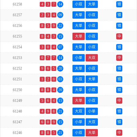
61258
4
3
7
14
小双
大单
错
61257
2
3
4
09
大单
小双
错
61256
8
5
9
22
大单
小双
错
61255
8
4
3
15
大单
小双
中
61254
3
0
4
07
大单
小双
错
61253
0
7
7
14
小单
大双
中
61252
9
6
5
20
大单
小双
错
61251
1
2
0
03
小双
大单
错
61250
8
8
4
20
大单
小双
错
61249
5
6
4
15
大单
小双
中
61248
4
9
8
21
大双
小单
错
61247
6
0
9
15
小单
大双
错
61246
8
8
5
21
小双
大单
中