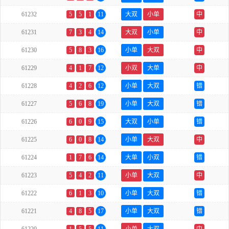
61232
5
5
1
11
大双
小单
中
61231
7
3
4
14
大双
小单
中
61230
5
8
3
16
小单
大双
中
61229
4
1
7
12
小双
大单
中
61228
4
2
6
12
小单
大双
错
61227
5
6
8
19
小单
大双
错
61226
6
0
9
15
大双
小单
错
61225
6
0
8
14
小单
大双
中
61224
1
7
6
14
大单
小双
错
61223
5
4
2
11
小单
大双
中
61222
6
1
3
10
小单
大双
错
61221
4
8
5
17
小单
大双
错