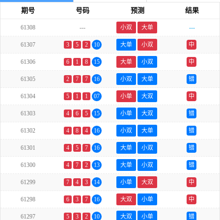
期号
号码
预测
结果
61308
---
小双
大单
---
61307
3
5
2
10
大单
小双
中
61306
6
1
8
15
大单
小双
中
61305
2
7
7
16
小双
大单
错
61304
5
1
1
07
小单
大双
中
61303
4
6
5
15
小单
大双
错
61302
4
8
4
16
小双
大单
错
61301
4
5
7
16
大单
小双
错
61300
4
7
2
13
大单
小双
错
61299
7
4
3
14
小单
大双
中
61298
6
3
7
16
大双
小单
中
61297
5
3
2
10
大双
小单
错