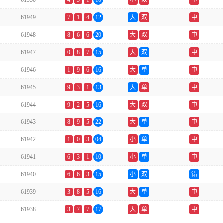
61950
4
5
1
10
小
双
中
61949
7
1
4
12
大
双
中
61948
8
6
6
20
大
双
中
61947
0
8
7
15
大
双
中
61946
1
9
6
16
大
单
中
61945
9
3
1
13
大
单
中
61944
9
2
5
16
大
双
中
61943
8
9
5
22
大
单
中
61942
1
0
3
04
小
单
中
61941
6
3
1
10
小
单
中
61940
6
6
3
15
小
双
错
61939
3
8
5
16
大
单
中
61938
3
7
7
17
大
单
中