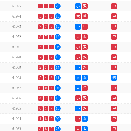
61975
5
7
8
20
小
双
中
61974
5
4
6
15
大
单
中
61973
7
7
5
19
小
单
中
61972
8
7
3
18
大
双
中
61971
3
1
2
06
小
双
中
61970
2
1
7
10
小
双
中
61969
2
3
9
14
小
双
中
61968
5
4
2
11
大
双
错
61967
0
0
7
07
大
单
中
61966
4
2
4
10
小
双
中
61965
8
1
7
16
小
双
中
61964
1
8
0
09
小
双
中
61963
8
8
9
25
大
双
中