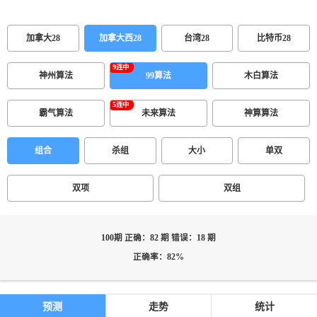
加拿大28
加拿大西28
台湾28
比特币28
神州算法
99算法
木白算法
霸气算法
未来算法
神算算法
组合
杀组
大小
单双
双项
双组
100期 正确：82 期 错误：18 期
正确率：82%
预测
走势
统计