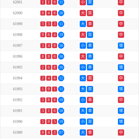
62001
1
1
9
11
小
双
中
62000
8
4
8
20
大
双
中
61999
5
3
3
11
大
单
中
61998
9
6
4
19
大
双
中
61997
3
4
9
16
小
单
错
61996
8
8
0
16
大
单
中
61995
2
6
8
16
小
单
错
61994
2
4
6
12
大
双
中
61993
1
9
1
11
大
双
错
61992
3
8
8
19
小
单
中
61991
3
1
6
10
大
单
错
61990
5
9
5
19
小
双
错
61989
0
4
3
07
大
单
中