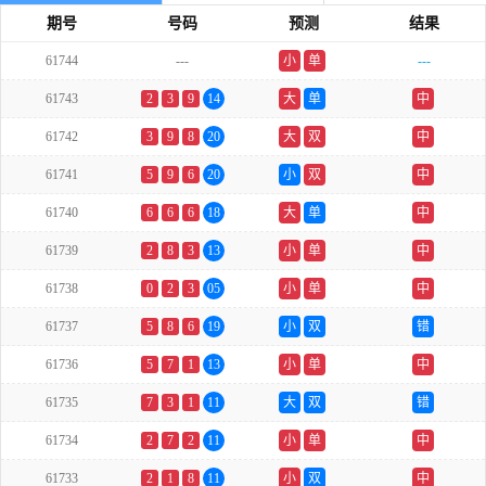
期号
号码
预测
结果
61744
---
小
单
---
61743
2
3
9
14
大
单
中
61742
3
9
8
20
大
双
中
61741
5
9
6
20
小
双
中
61740
6
6
6
18
大
单
中
61739
2
8
3
13
小
单
中
61738
0
2
3
05
小
单
中
61737
5
8
6
19
小
双
错
61736
5
7
1
13
小
单
中
61735
7
3
1
11
大
双
错
61734
2
7
2
11
小
单
中
61733
2
1
8
11
小
双
中