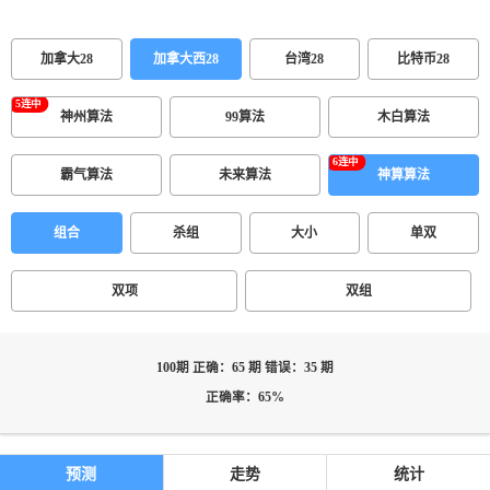
加拿大28
加拿大西28
台湾28
比特币28
神州算法
99算法
木白算法
霸气算法
未来算法
神算算法
组合
杀组
大小
单双
双项
双组
100期 正确：65 期 错误：35 期
正确率：65%
预测
走势
统计