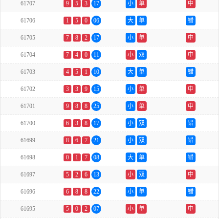
61707
9
5
3
17
小
单
中
61706
1
5
0
06
大
单
错
61705
7
8
2
17
小
单
中
61704
7
4
0
11
小
双
中
61703
4
5
1
10
大
单
错
61702
3
3
9
15
小
单
中
61701
9
8
8
25
小
单
中
61700
6
3
8
17
小
双
错
61699
8
6
7
21
小
双
错
61698
0
1
7
08
大
单
错
61697
5
2
6
13
小
双
中
61696
6
8
8
22
小
单
错
61695
5
0
2
07
小
单
中