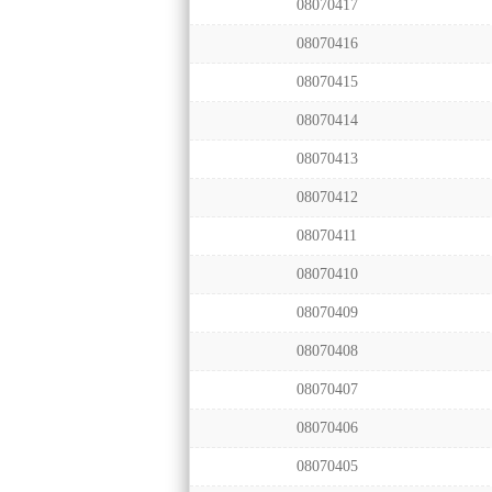
08070417
08070416
08070415
08070414
08070413
08070412
08070411
08070410
08070409
08070408
08070407
08070406
08070405