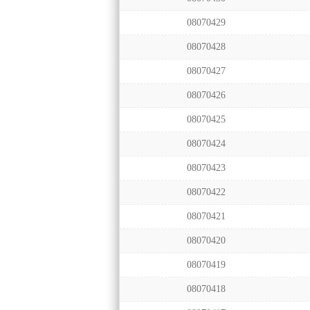
08070429
08070428
08070427
08070426
08070425
08070424
08070423
08070422
08070421
08070420
08070419
08070418