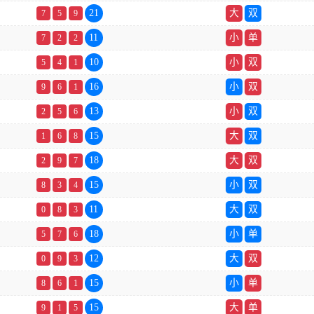
21
大
双
7
5
9
11
小
单
7
2
2
10
小
双
5
4
1
16
小
双
9
6
1
13
小
双
2
5
6
15
大
双
1
6
8
18
大
双
2
9
7
15
小
双
8
3
4
11
大
双
0
8
3
18
小
单
5
7
6
12
大
双
0
9
3
15
小
单
8
6
1
15
大
单
9
1
5