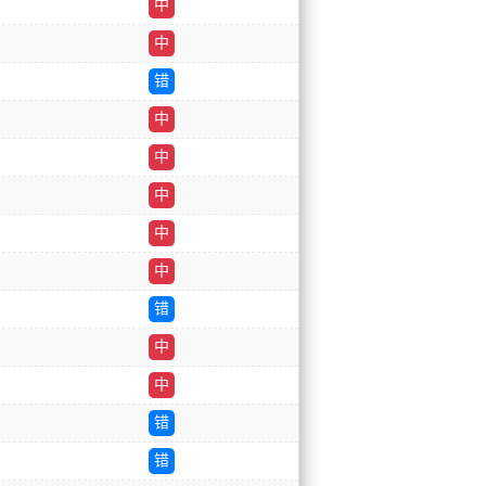
中
中
错
中
中
中
中
中
错
中
中
错
错