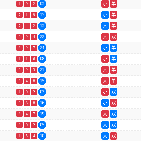
03
小
单
1
0
2
17
小
单
7
1
9
13
大
单
7
4
2
22
大
双
9
9
4
24
小
单
8
9
7
08
小
单
1
1
6
21
大
单
9
9
3
15
大
单
3
4
8
03
小
双
1
0
2
16
小
双
0
8
8
19
大
双
8
4
7
05
大
双
3
0
2
10
大
双
1
5
4