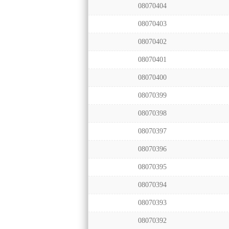
08070404
08070403
08070402
08070401
08070400
08070399
08070398
08070397
08070396
08070395
08070394
08070393
08070392