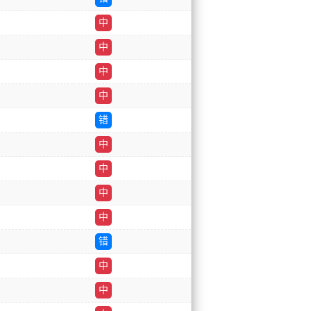
中
中
中
中
错
中
中
中
中
错
中
中