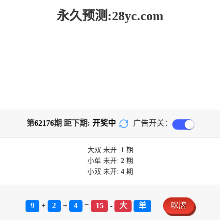
永久预测:28yc.com
第
62176
期 距下期:
开奖中
广告开关：
大双
未开:
1
期
小单
未开:
2
期
小双
未开:
4
期
9
+
2
+
4
=
15
-
大
单
咪牌