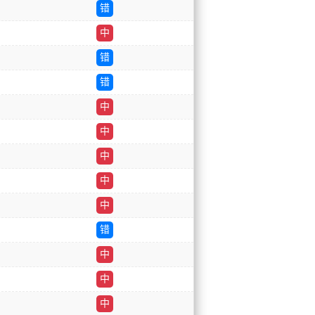
错
中
错
错
中
中
中
中
中
错
中
中
中