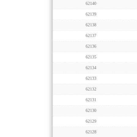
62140
62139
62138
62137
62136
62135
62134
62133
62132
62131
62130
62129
62128