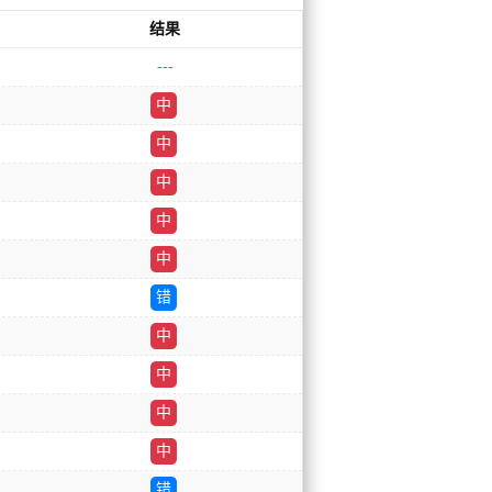
结果
---
中
中
中
中
中
错
中
中
中
中
错