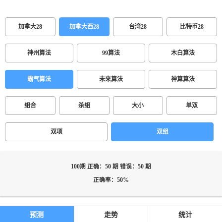
加拿大28
加拿大西28
台湾28
比特币28
神州算法
99算法
木白算法
霸气算法
未来算法
神算算法
组合
杀组
大小
单双
双项
双组
100期 正确：50 期 错误：50 期
正确率：50%
预测
走势
统计