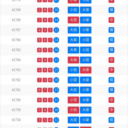
61770
2
3
2
07
小单
大双
中
61769
2
9
5
16
小双
大单
错
61768
2
9
3
14
大双
小单
中
61767
4
3
5
12
大双
小单
错
61766
9
8
7
24
大单
小双
错
61765
8
5
3
16
大单
小双
错
61764
9
4
2
15
大单
小双
中
61763
3
9
9
21
小双
大单
中
61762
7
3
6
16
小双
大单
错
61761
6
7
2
15
大双
小单
错
61760
9
0
3
12
小双
大单
中
61759
5
4
1
10
小双
大单
中
61758
3
5
4
12
大双
小单
错