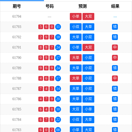
期号
号码
预测
结果
61794
---
小单
大双
---
61793
5
6
0
11
小双
大单
错
61792
2
9
7
18
大单
小双
错
61791
8
9
7
24
小单
大双
中
61790
0
9
8
17
大单
小双
中
61789
9
6
9
24
大单
小双
错
61788
4
6
7
17
大单
小双
中
61787
7
4
3
14
大单
小双
错
61786
4
7
9
20
大单
小双
错
61785
6
4
0
10
大双
小单
错
61784
6
7
9
22
小双
大单
错
61783
6
0
2
08
小单
大双
错