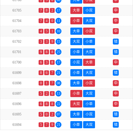
61706
1
5
0
06
大单
小双
中
61705
7
8
2
17
大单
小双
中
61704
7
4
0
11
小单
大双
中
61703
4
5
1
10
大单
小双
中
61702
3
3
9
15
大双
小单
错
61701
9
8
8
25
小单
大双
错
61700
6
3
8
17
小双
大单
中
61699
8
6
7
21
小单
大双
错
61698
0
1
7
08
大单
小双
中
61697
5
2
6
13
小单
大双
中
61696
6
8
8
22
大双
小单
中
61695
5
0
2
07
大单
小双
错
61694
5
7
9
21
小单
大双
错