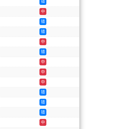
错
中
错
错
中
错
中
中
中
错
错
错
中