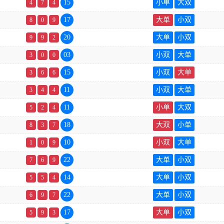
15
小单
大双
4
7
4
17
大单
小双
8
0
9
20
大单
小双
9
9
2
03
小双
大单
3
0
0
15
小双
大单
3
6
6
11
小双
大单
3
4
4
11
小单
大双
5
2
4
18
大双
小单
8
3
7
10
小双
大单
1
0
9
22
大单
小双
7
6
9
14
大单
小双
5
5
4
22
大单
小双
6
9
7
17
大单
小双
5
9
3