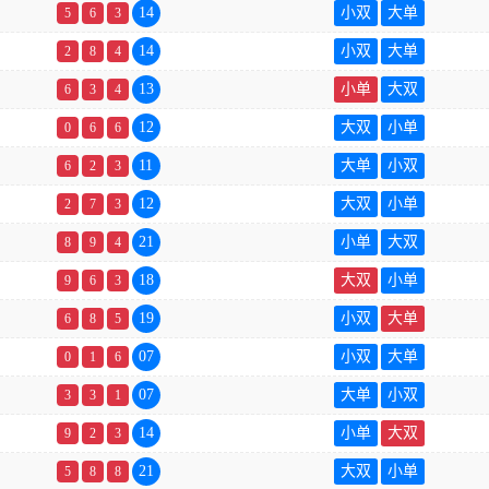
14
小双
大单
5
6
3
14
小双
大单
2
8
4
13
小单
大双
6
3
4
12
大双
小单
0
6
6
11
大单
小双
6
2
3
12
大双
小单
2
7
3
21
小单
大双
8
9
4
18
大双
小单
9
6
3
19
小双
大单
6
8
5
07
小双
大单
0
1
6
07
大单
小双
3
3
1
14
小单
大双
9
2
3
21
大双
小单
5
8
8