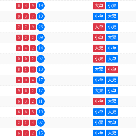
19
大单
小双
6
4
9
10
小单
大双
0
3
7
23
大单
小双
7
7
9
09
小单
大双
5
2
2
14
大双
小单
8
4
2
02
小双
大单
0
0
2
13
大双
小单
8
1
4
17
小单
大双
4
9
4
17
大双
小单
9
6
2
11
小单
大双
6
3
2
19
小单
大双
6
8
5
07
小双
大单
2
1
4
15
小单
大双
6
7
2