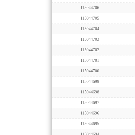
115044706
115044705
115044704
115044703
115044702
115044701
115044700
115044699
115044698
115044697
115044696
115044695
115044694