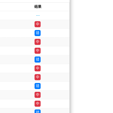
结果
---
中
错
中
中
错
中
中
错
中
中
错