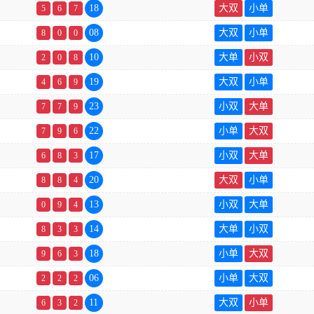
18
大双
小单
5
6
7
08
大双
小单
8
0
0
10
大单
小双
2
0
8
19
大双
小单
4
6
9
23
小双
大单
7
7
9
22
小单
大双
7
9
6
17
小双
大单
6
8
3
20
大双
小单
8
8
4
13
小双
大单
0
9
4
14
大单
小双
8
3
3
18
小单
大双
9
6
3
06
小单
大双
2
2
2
11
大双
小单
6
3
2