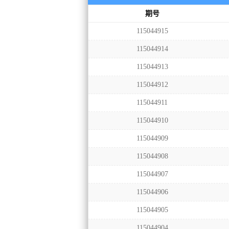
期号
115044915
115044914
115044913
115044912
115044911
115044910
115044909
115044908
115044907
115044906
115044905
115044904