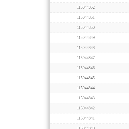
115044852
115044851
115044850
115044849
115044848
115044847
115044846
115044845
115044844
115044843
115044842
115044841
115044840