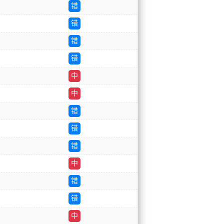
错
错
错
错
中
中
错
错
错
中
错
错
中