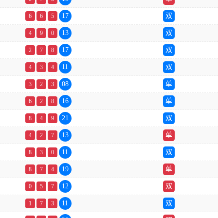
17
双
6
6
5
13
双
4
9
0
17
双
2
7
8
11
双
4
3
4
08
单
3
2
3
16
单
6
2
8
21
双
8
4
9
13
单
4
2
7
11
双
8
3
0
19
单
8
7
4
12
双
0
5
7
11
双
1
7
3