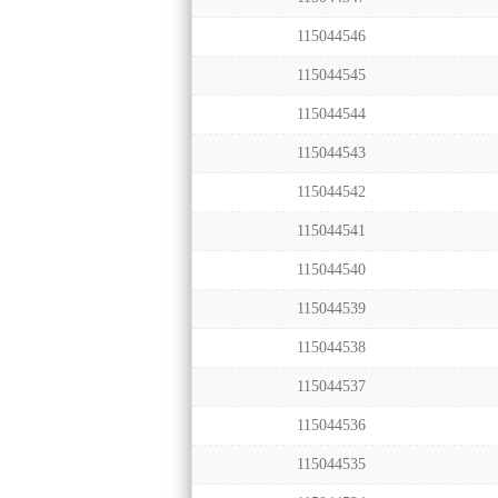
115044546
115044545
115044544
115044543
115044542
115044541
115044540
115044539
115044538
115044537
115044536
115044535