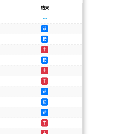
结果
---
错
错
中
错
中
中
错
错
错
中
中