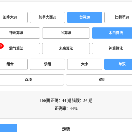
加拿大28
加拿大西28
台湾28
比特币28
神州算法
99算法
木白算法
霸气算法
未来算法
神算算法
组合
杀组
大小
单双
双项
双组
100期 正确：44 期 错误：56 期
正确率：44%
走势