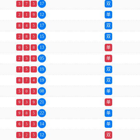
17
双
5
7
5
12
单
2
1
9
17
双
8
4
5
15
双
2
8
5
13
单
0
5
8
05
单
2
3
0
19
双
7
5
7
19
双
8
7
4
08
单
5
0
3
21
单
9
3
9
22
单
9
8
5
14
单
6
5
3
12
双
5
2
5