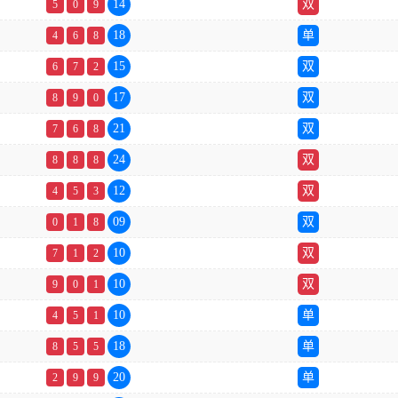
14
双
5
0
9
18
单
4
6
8
15
双
6
7
2
17
双
8
9
0
21
双
7
6
8
24
双
8
8
8
12
双
4
5
3
09
双
0
1
8
10
双
7
1
2
10
双
9
0
1
10
单
4
5
1
18
单
8
5
5
20
单
2
9
9