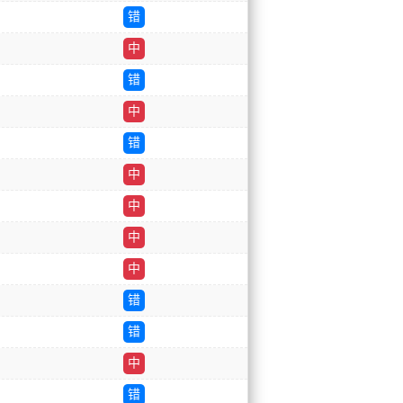
错
中
错
中
错
中
中
中
中
错
错
中
错