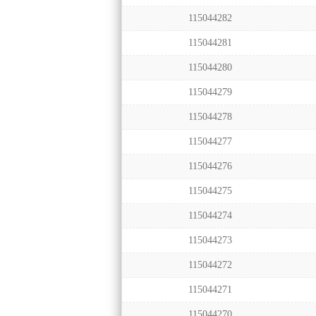
115044282
115044281
115044280
115044279
115044278
115044277
115044276
115044275
115044274
115044273
115044272
115044271
115044270