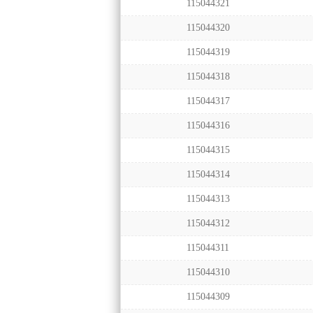
115044321
115044320
115044319
115044318
115044317
115044316
115044315
115044314
115044313
115044312
115044311
115044310
115044309