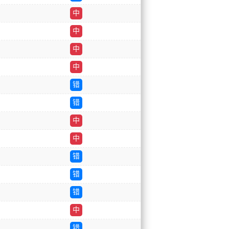
中
中
中
中
错
错
中
中
错
错
错
中
错