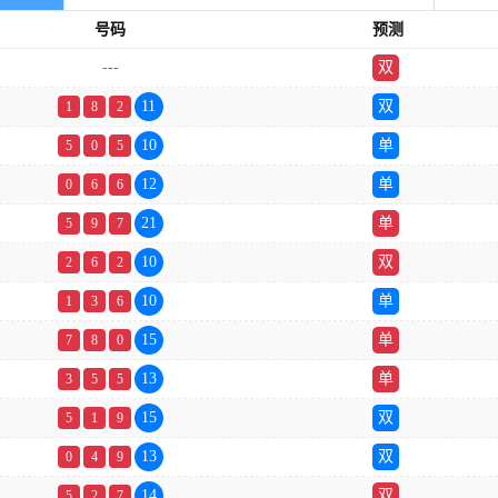
号码
预测
---
双
11
双
1
8
2
10
单
5
0
5
12
单
0
6
6
21
单
5
9
7
10
双
2
6
2
10
单
1
3
6
15
单
7
8
0
13
单
3
5
5
15
双
5
1
9
13
双
0
4
9
14
双
5
2
7