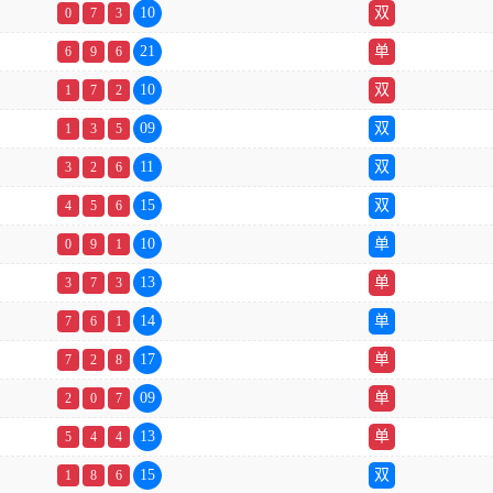
10
双
0
7
3
21
单
6
9
6
10
双
1
7
2
09
双
1
3
5
11
双
3
2
6
15
双
4
5
6
10
单
0
9
1
13
单
3
7
3
14
单
7
6
1
17
单
7
2
8
09
单
2
0
7
13
单
5
4
4
15
双
1
8
6