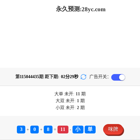
永久预测:28yc.com
第
115044435
期 距下期:
02
分
29
秒
广告开关：
大单
未开:
11
期
大双
未开:
1
期
小双
未开:
2
期
3
0
8
11
小
单
咪牌
+
+
=
-