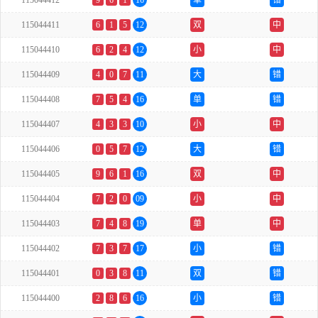
115044412
9
6
1
16
单
错
115044411
6
1
5
12
双
中
115044410
6
2
4
12
小
中
115044409
4
0
7
11
大
错
115044408
7
5
4
16
单
错
115044407
4
3
3
10
小
中
115044406
0
5
7
12
大
错
115044405
9
6
1
16
双
中
115044404
7
2
0
09
小
中
115044403
7
4
8
19
单
中
115044402
7
3
7
17
小
错
115044401
0
3
8
11
双
错
115044400
2
8
6
16
小
错