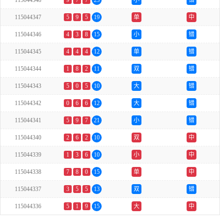
115044348
9
7
7
23
小
错
115044347
5
9
5
19
单
中
115044346
4
3
8
15
小
错
115044345
4
4
4
12
单
错
115044344
1
8
2
11
双
错
115044343
5
0
5
10
大
错
115044342
0
6
6
12
大
错
115044341
5
9
7
21
小
错
115044340
2
6
2
10
双
中
115044339
1
3
6
10
小
中
115044338
7
8
0
15
单
中
115044337
3
5
5
13
双
错
115044336
5
1
9
15
大
中