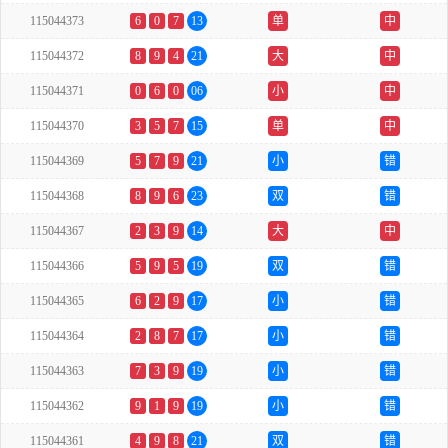
115044373
6
0
7
13
单
中
115044372
8
9
4
21
大
中
115044371
0
6
0
06
小
中
115044370
3
5
7
15
单
中
115044369
5
7
9
21
小
错
115044368
8
9
6
23
双
错
115044367
2
3
9
14
大
中
115044366
5
9
5
19
双
错
115044365
6
2
9
17
小
错
115044364
2
8
7
17
小
错
115044363
7
3
9
19
小
错
115044362
9
1
9
19
小
错
115044361
4
9
8
21
双
错