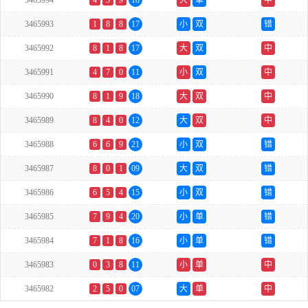
3465994
4
5
9
18
大
单
中
3465993
1
8
8
17
小
双
错
3465992
8
1
8
17
大
双
中
3465991
4
7
0
11
小
双
中
3465990
8
1
9
18
大
双
中
3465989
8
4
0
12
大
双
中
3465988
6
6
9
21
小
双
错
3465987
8
0
1
09
大
双
错
3465986
6
5
4
15
小
双
错
3465985
7
9
4
20
小
单
错
3465984
7
1
8
16
小
单
错
3465983
0
3
8
11
小
单
中
3465982
2
5
0
07
大
单
中