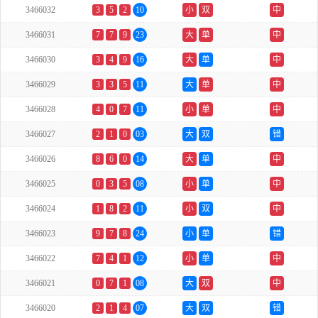
3466032
3
5
2
10
小
双
中
3466031
7
7
9
23
大
单
中
3466030
3
4
9
16
大
单
中
3466029
3
3
5
11
大
单
中
3466028
4
0
7
11
小
单
中
3466027
2
1
0
03
大
双
错
3466026
8
6
0
14
大
单
中
3466025
0
3
5
08
小
单
中
3466024
1
8
2
11
小
双
中
3466023
9
7
8
24
小
单
错
3466022
7
4
1
12
小
单
中
3466021
0
7
1
08
大
双
中
3466020
2
1
4
07
大
双
错