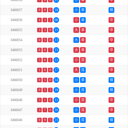
3466058
7
6
8
21
小
单
中
3466057
9
0
9
18
小
单
错
3466056
4
3
1
08
小
单
中
3466055
3
3
9
15
大
单
中
3466054
0
5
8
13
大
单
中
3466053
8
0
7
15
大
单
中
3466052
5
6
1
12
小
双
中
3466051
1
8
8
17
大
双
中
3466050
9
5
0
14
小
单
错
3466049
9
5
5
19
小
双
错
3466048
3
1
8
12
小
双
中
3466047
3
7
6
16
小
双
中
3466046
9
9
5
23
小
双
错