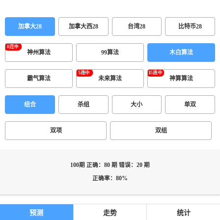
加拿大28
加拿大西28
台湾28
比特币28
神州算法
99算法
木白算法
霸气算法
未来算法
神算算法
组合
杀组
大小
单双
双项
双组
100期 正确：80 期 错误：20 期
正确率：80%
预测
走势
统计