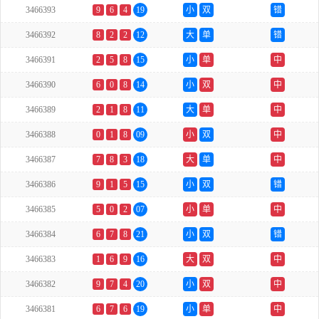
3466393
9
6
4
19
小
双
错
3466392
8
2
2
12
大
单
错
3466391
2
5
8
15
小
单
中
3466390
6
0
8
14
小
双
中
3466389
2
1
8
11
大
单
中
3466388
0
1
8
09
小
双
中
3466387
7
8
3
18
大
单
中
3466386
9
1
5
15
小
双
错
3466385
5
0
2
07
小
单
中
3466384
6
7
8
21
小
双
错
3466383
1
6
9
16
大
双
中
3466382
9
7
4
20
小
双
中
3466381
6
7
6
19
小
单
中