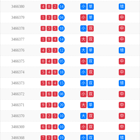
3466380
4
8
2
14
小
单
错
3466379
1
3
0
04
小
单
中
3466378
8
5
5
18
小
双
中
3466377
1
9
4
14
大
双
中
3466376
4
5
3
12
大
单
错
3466375
0
4
1
05
小
双
中
3466374
5
4
9
18
小
双
中
3466373
5
6
4
15
小
双
错
3466372
1
6
1
08
小
双
中
3466371
9
3
8
20
大
单
中
3466370
3
2
5
10
大
双
中
3466369
6
0
4
10
小
双
中
3466368
7
3
9
19
小
双
错