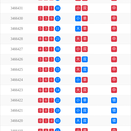
3466431
2
7
1
10
小
双
中
3466430
3
3
9
15
小
单
中
3466429
5
3
3
11
大
单
中
3466428
8
6
9
23
大
单
中
3466427
4
5
1
10
小
双
中
3466426
3
9
3
15
大
双
中
3466425
5
8
2
15
大
双
中
3466424
5
6
6
17
小
单
中
3466423
6
8
0
14
大
双
中
3466422
9
6
7
22
小
单
错
3466421
9
8
2
19
小
双
错
3466420
0
1
4
05
大
双
错