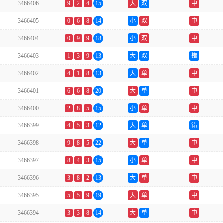
3466406
9
2
4
15
大
双
中
3466405
0
6
8
14
小
双
中
3466404
0
9
9
18
小
双
中
3466403
1
3
9
13
大
双
错
3466402
4
1
8
13
大
单
中
3466401
6
6
8
20
大
单
中
3466400
2
8
5
15
小
单
中
3466399
4
5
3
12
大
单
错
3466398
9
8
5
22
大
单
中
3466397
8
4
3
15
小
单
中
3466396
3
8
2
13
大
单
中
3466395
5
5
9
19
大
单
中
3466394
3
3
8
14
大
单
中