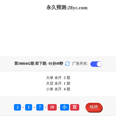
永久预测:28yc.com
第
3466442
期 距下期:
01
分
49
秒
广告开关：
大单
未开:
2
期
大双
未开:
1
期
小单
未开:
4
期
2
1
7
10
小
双
咪牌
+
+
=
-