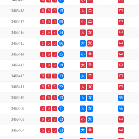
3466419
0
8
3
11
小
单
中
3466418
6
9
0
15
大
单
中
3466417
3
0
6
09
小
单
中
3466416
2
9
3
14
大
双
中
3466415
1
5
0
06
大
双
中
3466414
1
6
8
15
小
单
中
3466413
1
9
9
19
大
单
中
3466412
9
1
3
13
大
单
中
3466411
9
5
8
22
大
双
中
3466410
4
6
3
13
大
双
错
3466409
2
6
3
11
大
双
错
3466408
0
5
8
13
小
双
中
3466407
5
2
6
13
大
单
中