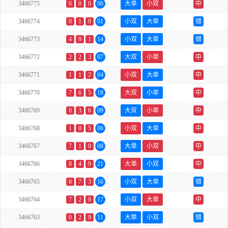
3466775
6
0
0
06
大单
小双
中
3466774
0
1
0
01
小双
大单
错
3466773
4
9
1
14
小双
大单
错
3466772
2
2
3
07
大双
小单
中
3466771
1
1
2
04
小双
大单
中
3466770
7
6
5
18
大双
小单
中
3466769
0
3
6
09
大双
小单
中
3466768
1
0
5
06
小双
大单
中
3466767
7
1
0
08
大单
小双
中
3466766
8
4
9
21
大单
小双
中
3466765
6
7
3
16
小双
大单
错
3466764
7
2
8
17
小双
大单
中
3466763
0
2
9
11
大单
小双
错