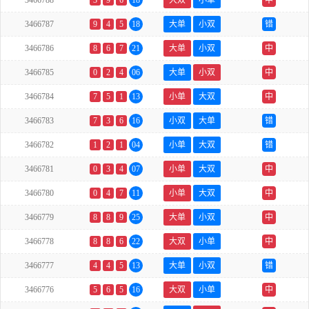
3466788
3
9
6
18
大双
小单
中
3466787
9
4
5
18
大单
小双
错
3466786
8
6
7
21
大单
小双
中
3466785
0
2
4
06
大单
小双
中
3466784
7
5
1
13
小单
大双
中
3466783
7
3
6
16
小双
大单
错
3466782
1
2
1
04
小单
大双
错
3466781
0
3
4
07
小单
大双
中
3466780
0
4
7
11
小单
大双
中
3466779
8
8
9
25
大单
小双
中
3466778
8
8
6
22
大双
小单
中
3466777
4
4
5
13
大单
小双
错
3466776
5
6
5
16
大双
小单
中