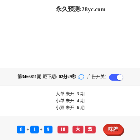
永久预测:28yc.com
第
3466811
期 距下期:
02
分
29
秒
广告开关：
大单
未开:
3
期
小单
未开:
4
期
小双
未开:
6
期
8
1
9
18
大
双
咪牌
+
+
=
-