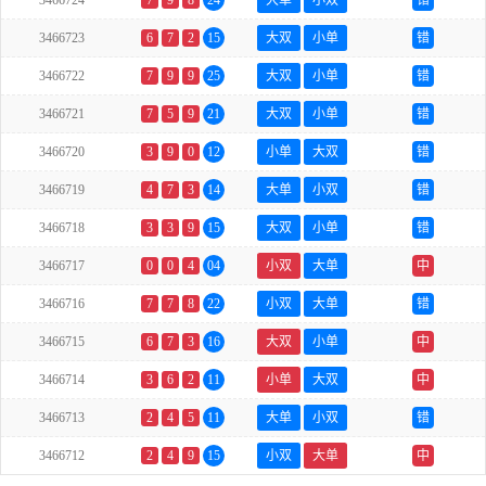
3466724
7
9
8
24
大单
小双
错
3466723
6
7
2
15
大双
小单
错
3466722
7
9
9
25
大双
小单
错
3466721
7
5
9
21
大双
小单
错
3466720
3
9
0
12
小单
大双
错
3466719
4
7
3
14
大单
小双
错
3466718
3
3
9
15
大双
小单
错
3466717
0
0
4
04
小双
大单
中
3466716
7
7
8
22
小双
大单
错
3466715
6
7
3
16
大双
小单
中
3466714
3
6
2
11
小单
大双
中
3466713
2
4
5
11
大单
小双
错
3466712
2
4
9
15
小双
大单
中