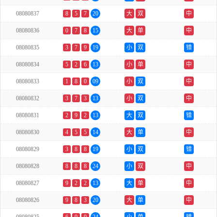
08080837
8
5
7
20
大
双
中
08080836
0
7
8
15
大
单
中
08080835
3
7
9
19
小
双
错
08080834
5
2
6
13
小
单
中
08080833
1
8
0
09
小
双
中
08080832
3
7
3
13
小
双
中
08080831
2
9
2
13
大
双
错
08080830
4
5
5
14
大
单
中
08080829
3
8
8
19
小
双
错
08080828
8
8
8
24
小
双
中
08080827
9
2
2
13
大
单
中
08080826
9
8
3
20
大
单
中