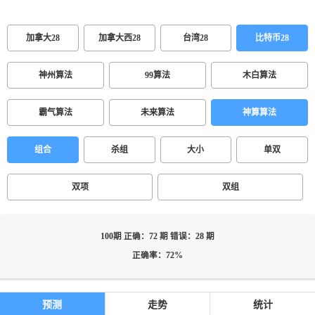
加拿大28
加拿大西28
台湾28
比特币28
神州算法
99算法
木白算法
霸气算法
未来算法
神算算法
组合
杀组
大小
单双
双项
双组
100期 正确：72 期 错误：28 期
正确率：72%
预测
走势
统计