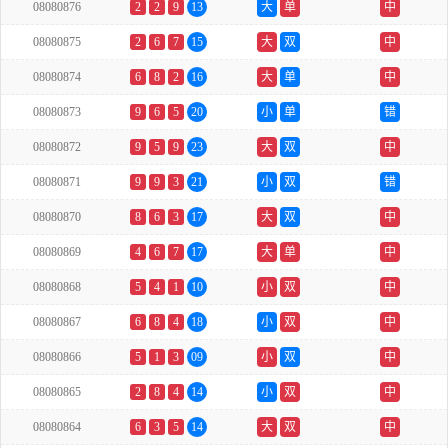
08080876
2
2
9
13
大
单
中
08080875
2
6
7
15
大
双
中
08080874
6
8
2
16
大
单
中
08080873
9
6
5
20
小
单
错
08080872
9
5
9
23
大
双
中
08080871
9
9
3
21
小
双
错
08080870
8
6
3
17
大
双
中
08080869
4
6
7
17
大
单
中
08080868
5
4
1
10
小
双
中
08080867
6
8
4
18
小
双
中
08080866
5
1
3
09
小
双
中
08080865
2
8
4
14
小
双
中
08080864
6
3
5
14
大
双
中