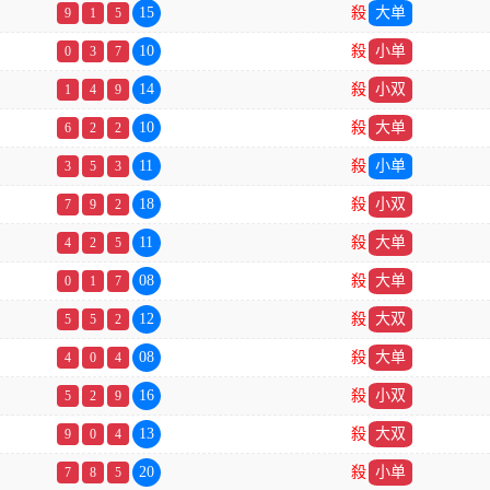
15
殺
大单
9
1
5
10
殺
小单
0
3
7
14
殺
小双
1
4
9
10
殺
大单
6
2
2
11
殺
小单
3
5
3
18
殺
小双
7
9
2
11
殺
大单
4
2
5
08
殺
大单
0
1
7
12
殺
大双
5
5
2
08
殺
大单
4
0
4
16
殺
小双
5
2
9
13
殺
大双
9
0
4
20
殺
小单
7
8
5