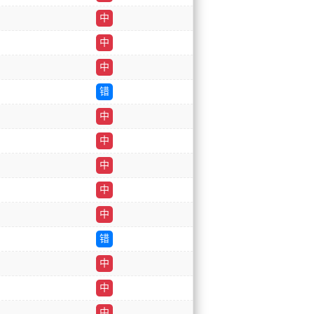
中
中
中
错
中
中
中
中
中
错
中
中
中