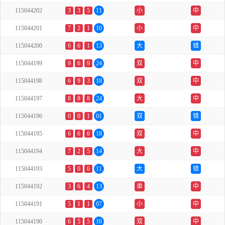
115044202
3
3
5
11
小
中
115044201
7
2
1
10
小
中
115044200
6
6
1
13
大
错
115044199
9
6
9
24
双
中
115044198
6
9
3
18
双
中
115044197
8
8
8
24
大
中
115044196
0
0
1
01
双
错
115044195
6
6
6
18
双
中
115044194
7
2
5
14
大
中
115044193
5
0
6
11
大
错
115044192
3
6
4
13
单
中
115044191
5
1
1
07
小
中
115044190
6
5
5
16
双
中