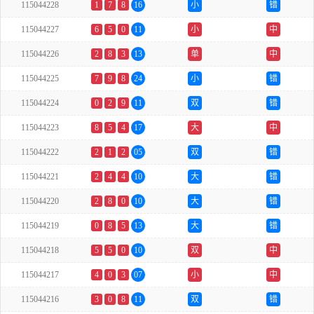
115044228
1
7
8
16
小
错
115044227
6
5
0
11
小
中
115044226
2
8
3
13
单
中
115044225
7
9
8
24
小
错
115044224
0
2
9
11
双
错
115044223
8
5
4
17
大
中
115044222
2
1
2
05
双
错
115044221
2
4
4
10
大
错
115044220
2
8
0
10
大
错
115044219
0
8
5
13
大
错
115044218
5
5
0
10
双
中
115044217
4
0
3
07
小
中
115044216
3
0
8
11
双
错