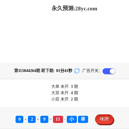
永久预测:28yc.com
第
115044264
期 距下期:
01
分
40
秒
广告开关：
大单
未开:
3
期
大双
未开:
4
期
小双
未开:
2
期
0
2
9
11
小
单
咪牌
+
+
=
-