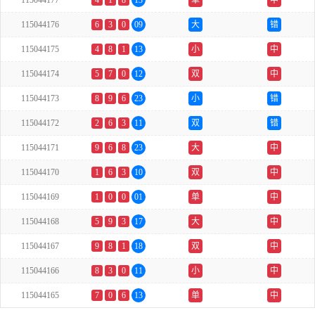
115044177
4
1
8
13
单
中
115044176
6
3
0
09
大
错
115044175
4
8
1
13
小
中
115044174
5
7
0
12
双
中
115044173
8
9
6
23
小
错
115044172
2
6
3
11
双
错
115044171
9
6
8
23
大
中
115044170
1
6
3
10
双
中
115044169
1
0
0
01
单
中
115044168
5
9
3
17
大
中
115044167
9
8
1
18
双
中
115044166
8
3
0
11
小
中
115044165
7
0
6
13
单
中