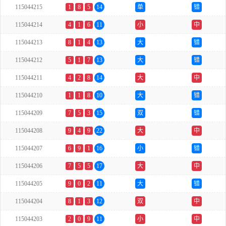
115044215
1
8
5
14
单
错
115044214
4
1
6
11
小
中
115044213
8
1
4
13
大
错
115044212
5
1
7
13
大
错
115044211
4
2
8
14
大
中
115044210
1
1
8
10
大
错
115044209
7
5
3
15
双
错
115044208
9
4
9
22
大
中
115044207
6
9
1
16
小
错
115044206
7
5
5
17
大
中
115044205
9
0
2
11
大
错
115044204
8
1
3
12
双
中
115044203
2
0
9
11
小
中