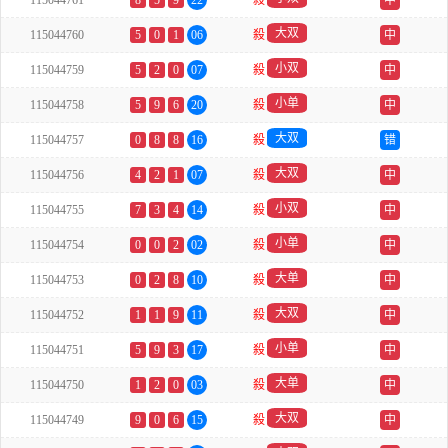
115044761
8
5
9
22
殺
中
大双
115044760
5
0
1
06
殺
中
小双
115044759
5
2
0
07
殺
中
小单
115044758
5
9
6
20
殺
中
大双
115044757
0
8
8
16
殺
错
大双
115044756
4
2
1
07
殺
中
小双
115044755
7
3
4
14
殺
中
小单
115044754
0
0
2
02
殺
中
大单
115044753
0
2
8
10
殺
中
大双
115044752
1
1
9
11
殺
中
小单
115044751
5
9
3
17
殺
中
大单
115044750
1
2
0
03
殺
中
大双
115044749
9
0
6
15
殺
中