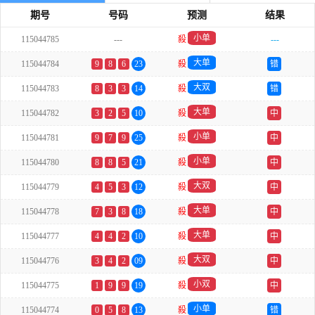
期号
号码
预测
结果
小单
115044785
---
殺
---
大单
115044784
9
8
6
23
殺
错
大双
115044783
8
3
3
14
殺
错
大单
115044782
3
2
5
10
殺
中
小单
115044781
9
7
9
25
殺
中
小单
115044780
8
8
5
21
殺
中
大双
115044779
4
5
3
12
殺
中
大单
115044778
7
3
8
18
殺
中
大单
115044777
4
4
2
10
殺
中
大双
115044776
3
4
2
09
殺
中
小双
115044775
1
9
9
19
殺
中
小单
115044774
0
5
8
13
殺
错