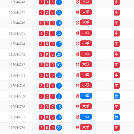
大双
115044748
3
3
5
11
殺
中
大单
115044747
6
2
3
11
殺
中
大单
115044746
0
7
9
16
殺
中
小双
115044745
4
7
4
15
殺
中
小单
115044744
8
0
9
17
殺
中
小双
115044743
9
9
2
20
殺
中
大双
115044742
3
0
0
03
殺
中
小单
115044741
3
6
6
15
殺
中
小双
115044740
3
4
4
11
殺
中
小单
115044739
5
2
4
11
殺
错
大单
115044738
8
3
7
18
殺
中
小双
115044737
1
0
9
10
殺
错
大单
115044736
7
6
9
22
殺
中