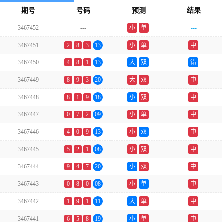
期号
号码
预测
结果
3467452
---
小
单
---
3467451
2
8
3
13
小
单
中
3467450
4
8
1
13
大
双
错
3467449
8
9
3
20
大
双
中
3467448
8
1
9
18
小
双
中
3467447
0
7
2
09
小
单
中
3467446
4
0
9
13
小
双
中
3467445
5
2
1
08
小
双
中
3467444
9
4
7
20
小
双
中
3467443
0
8
0
08
小
单
中
3467442
1
9
1
11
大
单
中
3467441
6
5
8
19
小
单
中