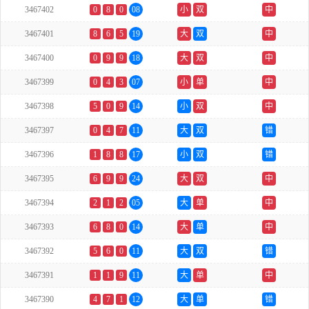
3467402
0
8
0
08
小
双
中
3467401
8
6
5
19
大
双
中
3467400
0
9
9
18
大
双
中
3467399
0
4
3
07
小
单
中
3467398
5
0
9
14
小
双
中
3467397
0
4
7
11
大
双
错
3467396
1
8
8
17
小
双
错
3467395
6
9
9
24
大
双
中
3467394
2
1
2
05
大
单
中
3467393
6
8
0
14
大
单
中
3467392
5
6
0
11
大
双
错
3467391
1
1
9
11
大
单
中
3467390
4
7
1
12
大
单
错