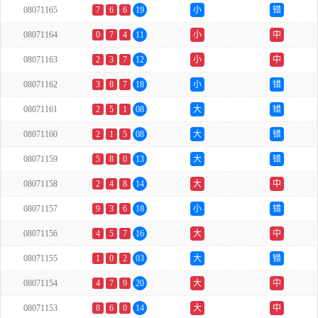
08071165
7
6
6
19
小
错
08071164
0
7
4
11
小
中
08071163
2
3
7
12
小
中
08071162
3
8
7
18
小
错
08071161
2
5
1
08
大
错
08071160
2
1
5
08
大
错
08071159
5
8
0
13
大
错
08071158
2
4
8
14
大
中
08071157
9
3
6
18
小
错
08071156
4
5
7
16
大
中
08071155
1
0
2
03
大
错
08071154
4
7
9
20
大
中
08071153
8
6
0
14
大
中