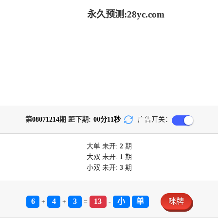
永久预测:28yc.com
第
08071214
期 距下期:
00
分
11
秒
广告开关：
大单
未开:
2
期
大双
未开:
1
期
小双
未开:
3
期
6
4
3
13
小
单
咪牌
+
+
=
-