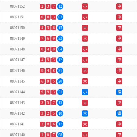
08071152
2
3
7
12
小
中
08071151
0
0
3
03
小
中
08071150
4
5
6
15
大
中
08071149
7
6
9
22
大
中
08071148
0
4
0
04
小
中
08071147
4
5
3
12
小
中
08071146
9
4
8
21
大
中
08071145
6
9
5
20
大
中
08071144
9
9
3
21
小
错
08071143
3
5
7
15
大
中
08071142
3
2
5
10
大
错
08071141
3
8
6
17
大
中
08071140
1
0
7
08
小
中