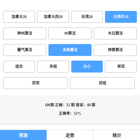
加拿大28
加拿大西28
台湾28
比特币28
神州算法
99算法
木白算法
霸气算法
未来算法
神算算法
组合
杀组
大小
单双
双项
双组
100期 正确：52 期 错误：48 期
正确率：52%
预测
走势
统计