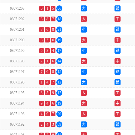
08071203
0
1
5
06
大
错
08071202
3
8
7
18
大
中
08071201
7
6
8
21
小
错
08071200
8
5
6
19
大
中
08071199
5
8
4
17
小
错
08071198
7
1
6
14
大
中
08071197
7
0
8
15
小
错
08071196
1
4
7
12
大
错
08071195
3
5
9
17
大
中
08071194
9
4
6
19
大
中
08071193
4
9
7
20
大
中
08071192
2
4
3
09
大
错